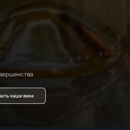
овершенства
зать наши вина