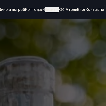
Вино и погреб
Коттеджи
Визит
Об Атени
Блог
Контакты