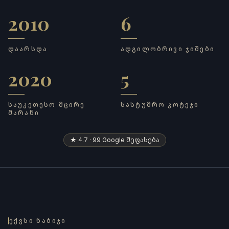
2010
6
დაარსდა
ადგილობრივი ჯიშები
ᲓᲐᲐᲠᲡᲓᲐ
ᲐᲓᲒᲘᲚᲝᲑᲠᲘᲕᲘ ᲯᲘᲨᲔᲑᲘ
2020
5
საუკეთესო მცირე მარანი
სასტუმრო კოტეჯი
ᲡᲐᲣᲙᲔᲗᲔᲡᲝ ᲛᲪᲘᲠᲔ
ᲡᲐᲡᲢᲣᲛᲠᲝ ᲙᲝᲢᲔᲯᲘ
ᲛᲐᲠᲐᲜᲘ
★ 4.7 · 99 Google შეფასება
ᲔᲥᲕᲡᲘ ᲜᲐᲑᲘᲯᲘ