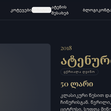
ატენის
კოტეჯები
ვიზიტი
ბლოგი
კონტ
შესახებ
2018
ატენურ
ᲪᲥᲠᲘᲐᲚᲐ ᲦᲕᲘᲜᲝ
50
ლარი
კლასიკური წესით დ
ჩინურისგან. წვრილი
ციტრუსი, სუფთა მი